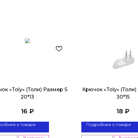
ок «Toly» (Толи) Размер S
Крючок «Toly» (Толи
20*13
30*15
16
₽
18
₽
робнее о товаре
Подробнее о товаре
В корзину
В корзин