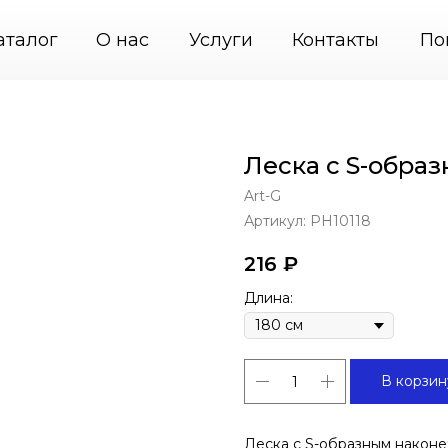
репления картин
+7 (495) 664-31-46
PodvesGaran
аталог
О нас
Услуги
Контакты
По
Леска с S-обра
Art-G
Артикул:
PH10118
216
₽
Длина:
В корзин
Леска с S-образным наконеч