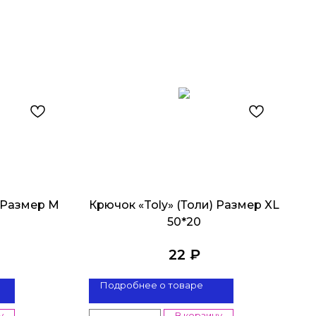
) Размер M
Крючок «Toly» (Толи) Размер XL
50*20
22
₽
Подробнее о товаре
у
В корзину