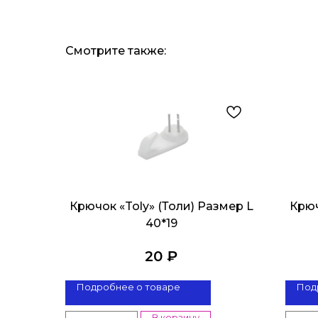
Смотрите также:
Крючок «Toly» (Толи) Размер L
Крюч
40*19
20
₽
Подробнее о товаре
Под
В корзину