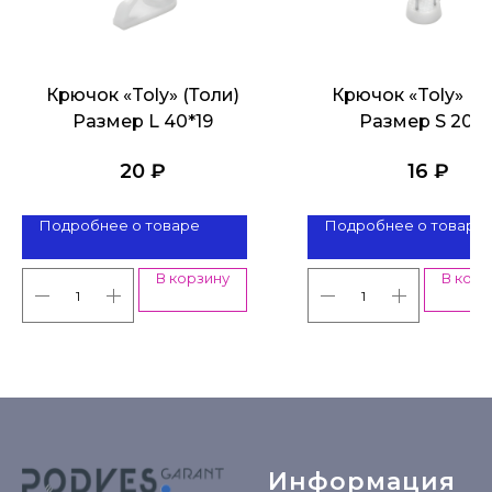
Крючок «Toly» (Толи)
Крючок «Toly» (Т
Размер L 40*19
Размер S 20*1
20
₽
16
₽
Подробнее о товаре
Подробнее о товаре
В корзину
В корз
Информация