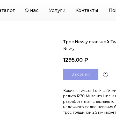
PodvesGarant — подвесные системы крепления кар
аталог
О нас
Услуги
Контакты
По
Трос Newly стальной Twi
Newly
1295,00
₽
В корзину
Крючок Twister Lock с 2,5-
рельса R70 Museum Line и 
разработанная специально д
надежного подвешивания бо
трос толщиной 2,5 мм может