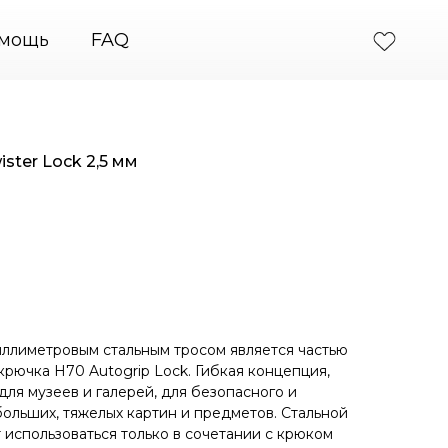
тин
+7 (495) 664-31-46
PodvesGarant — подвесны
мощь
FAQ
ster Lock 2,5 мм
миллиметровым стальным тросом является частью
крючка H70 Autogrip Lock. Гибкая концепция,
ля музеев и галерей, для безопасного и
льших, тяжелых картин и предметов. Стальной
 использоваться только в сочетании с крюком