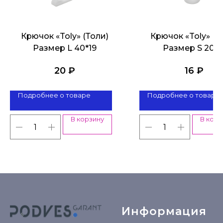
Крючок «Toly» (Толи)
Крючок «Toly» (Т
Размер L 40*19
Размер S 20*1
20
₽
16
₽
Подробнее о товаре
Подробнее о товаре
В корзину
В корз
Информация