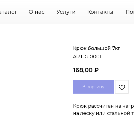
46
PodvesGarant — подвесные системы крепления
аталог
О нас
Услуги
Контакты
По
Крюк большой 7кг
ART-G 0001
168,00
₽
В корзину
Крюк рассчитан на наг
на леску или стальной 