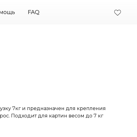
 картин
+7 (495) 664-31-46
PodvesGarant — подв
мощь
FAQ
рузку 7кг и предназначен для крепления
трос. Подходит для картин весом до 7 кг