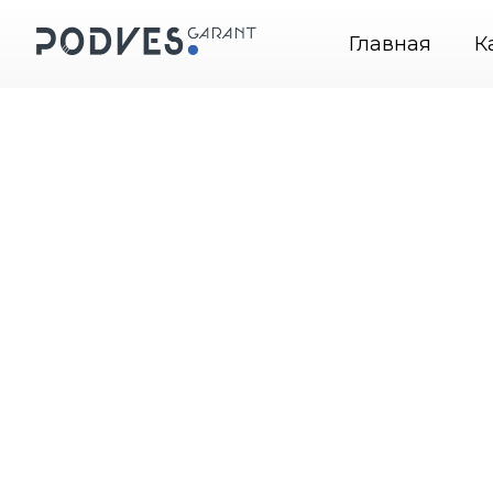
весные системы крепления картин
+7 (495) 664-31-
Главная
К