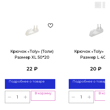
Крючок «Toly» (Толи)
Крючок «Toly» (Т
Размер XL 50*20
Размер L 40*1
22
₽
20
₽
Подробнее о товаре
Подробнее о товаре
В корзину
В корз