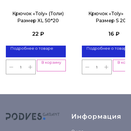
Крючок «Toly» (Толи)
Крючок «Toly» (Т
Размер XL 50*20
Размер S 20*1
22
₽
16
₽
Подробнее о товаре
Подробнее о товаре
В корзину
В корз
Информация