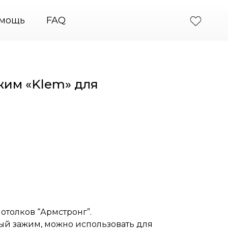
ые системы крепления картин
+7 (495) 664-31-46
мощь
FAQ
жим «Klem» для
отолков “Армстронг”.
й зажим, можно использовать для