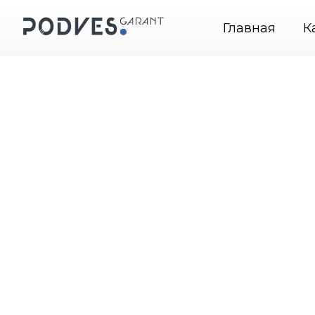
PodvesGarant — подвесные системы крепления к
Главная
К