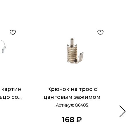
 картин
Крючок на трос с
ьцо со
цанговым зажимом
уром
Артикул:
86405
168
₽