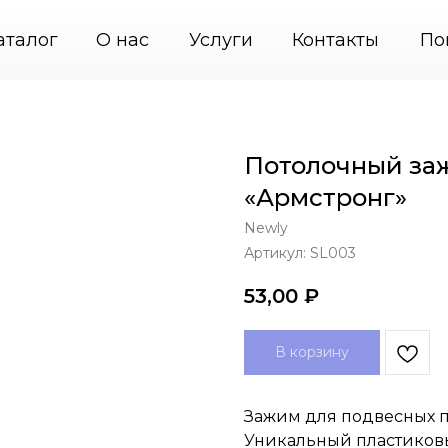
артин
+7 (495) 664-31-46
PodvesGarant — подвесн
аталог
О нас
Услуги
Контакты
По
Потолочный за
«Армстронг»
Newly
Артикул:
SL003
53,00
₽
В корзину
Зажим для подвесных п
Уникальный пластиковы