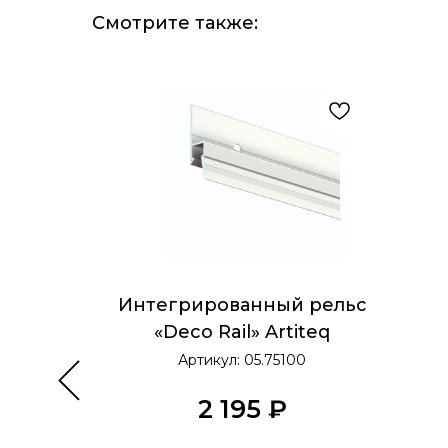
Смотрите также:
 рельс
Интегрированный рельс
 3 метра
«Deco Rail» Artiteq
Артикул:
05.75100
2 195
₽