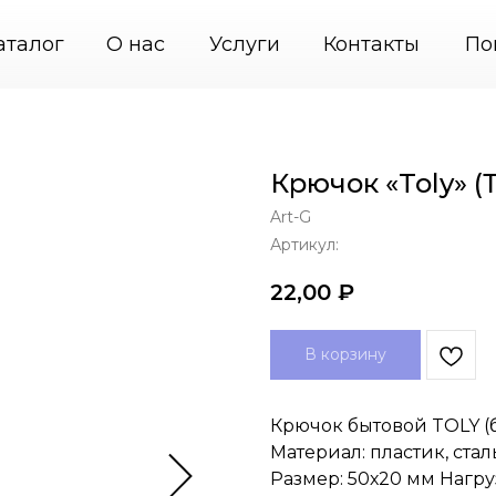
 картин
+7 (495) 664-31-46
PodvesGarant — подв
аталог
О нас
Услуги
Контакты
По
Крючок «Toly» (
Art-G
Артикул:
22,00
₽
В корзину
Крючок бытовой TOLY (
Материал: пластик, стал
Размер: 50х20 мм Нагруз