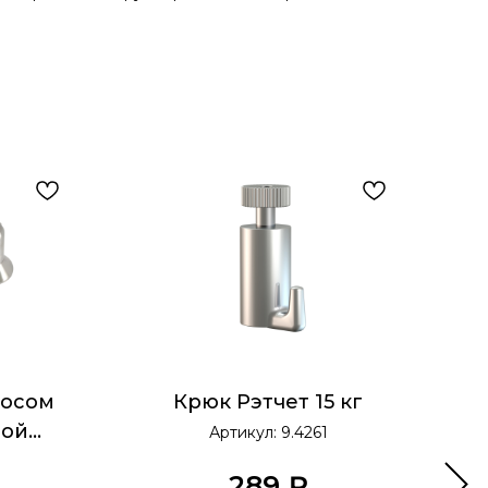
росом
Крюк Рэтчет 15 кг
Ин
ной
Артикул:
9.4261
 см
289
₽