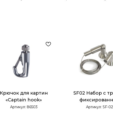
Крючок для картин
SF02 Набор с т
«Captain hook»
фиксирован
установки 300
Артикул:
86503
Артикул:
SF-02