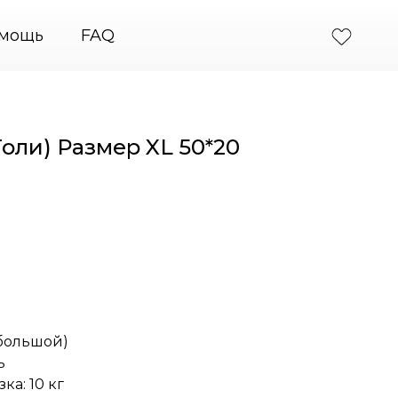
есные системы крепления картин
+7 (495) 664-31-4
мощь
FAQ
Толи) Размер XL 50*20
большой)
ь
ка: 10 кг