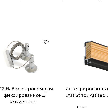
02 Набор с тросом для
Интегрированный
фиксированной
«Art Strip» Artiteq
установки 300см
Артикул:
BF02
Цвет: