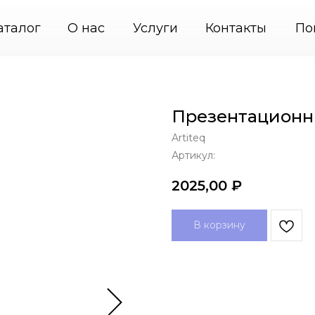
31-46
PodvesGarant — подвесные системы креплен
аталог
О нас
Услуги
Контакты
По
Презентационн
Artiteq
Артикул:
2025,00
₽
В корзину