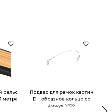
 рельс
Подвес для рамок картин
Ле
 3 метра
D – образное кольцо со
стальным шнуром
Артикул:
9.5522