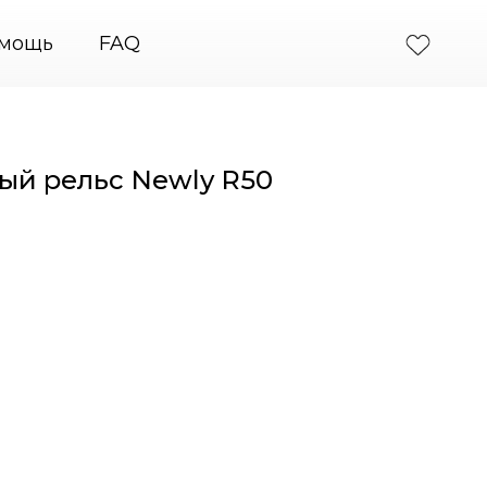
ия картин
+7 (495) 664-31-46
PodvesGarant — по
мощь
FAQ
ый рельс Newly R50