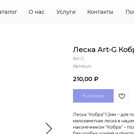
ления картин
+7 (495) 664-31-46
PodvesGarant —
аталог
О нас
Услуги
Контакты
По
Леска Art-G Коб
Art-G
Артикул:
210,00
₽
В корзину
Леска “Кобра”1.2мм – для по
малозаметная леска в наше
наконечником “Кобра” – поз
без особых усилий и присп