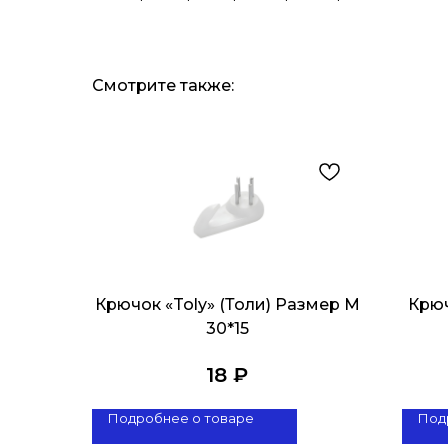
Смотрите также:
Крючок «Toly» (Толи) Размер M
Крюч
30*15
18
₽
Подробнее о товаре
Под