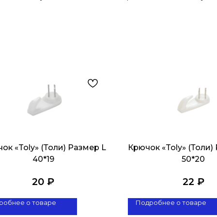
ок «Toly» (Толи) Размер L
Крючок «Toly» (Толи)
40*19
50*20
20
₽
22
₽
робнее о товаре
Подробнее о товаре