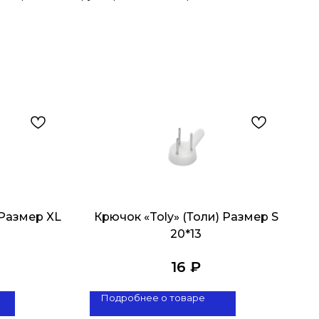
 Размер XL
Крючок «Toly» (Толи) Размер S
20*13
16
₽
Подробнее о товаре