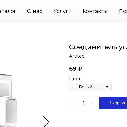
5) 664-31-46
PodvesGarant — подвесные системы к
аталог
О нас
Услуги
Контакты
По
Соединитель уг
Artiteq
69
₽
Цвет:
Белый
В корзин