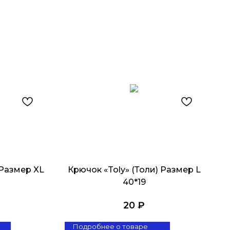
 Размер XL
Крючок «Toly» (Толи) Размер L
40*19
20
₽
Подробнее о товаре