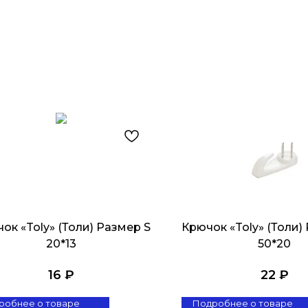
ок «Toly» (Толи) Размер S
Крючок «Toly» (Толи)
20*13
50*20
16
₽
22
₽
робнее о товаре
Подробнее о товаре