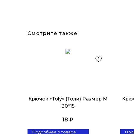
Смотрите также:
Крючок «Toly» (Толи) Размер M
Крюч
30*15
18
₽
Подробнее о товаре
Под