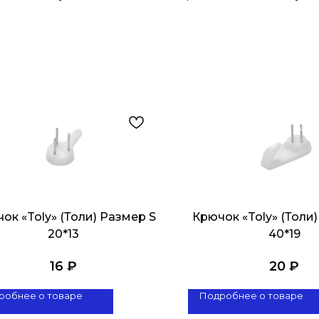
ок «Toly» (Толи) Размер S
Крючок «Toly» (Толи
20*13
40*19
16
₽
20
₽
робнее о товаре
Подробнее о товаре