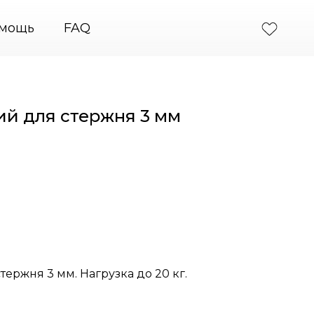
rant — подвесные системы крепления картин
+7 
мощь
FAQ
й для стержня 3 мм
ержня 3 мм. Нагрузка до 20 кг.