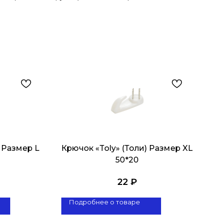
) Размер L
Крючок «Toly» (Толи) Размер XL
50*20
22
₽
Подробнее о товаре