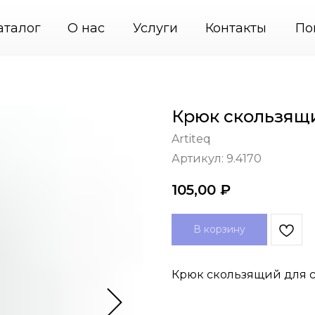
ы крепления картин
+7 (495) 664-31-46
PodvesGa
аталог
О нас
Услуги
Контакты
По
Крюк скользящи
Artiteq
Артикул:
9.4170
105,00
₽
В корзину
Крюк скользящий для ст