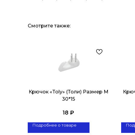
Смотрите также:
Крючок «Toly» (Толи) Размер M
Крюч
30*15
18
₽
Подробнее о товаре
Под