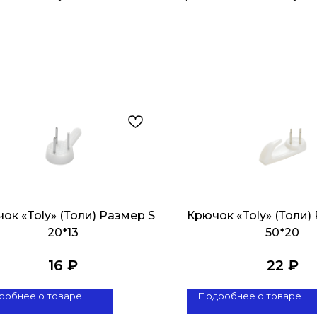
ок «Toly» (Толи) Размер S
Крючок «Toly» (Толи)
20*13
50*20
16
₽
22
₽
робнее о товаре
Подробнее о товаре