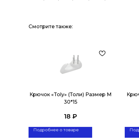
Смотрите также:
Крючок «Toly» (Толи) Размер M
Крюч
30*15
18
₽
Подробнее о товаре
Под