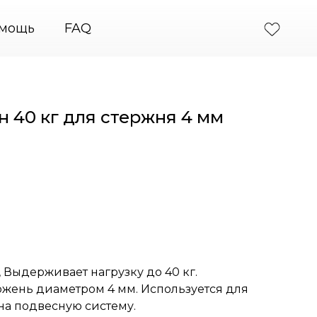
стемы крепления картин
+7 (495) 664-31-46
Podv
мощь
FAQ
н 40 кг для стержня 4 мм
, Выдерживает нагрузку до 40 кг.
ржень диаметром 4 мм. Используется для
а подвесную систему.