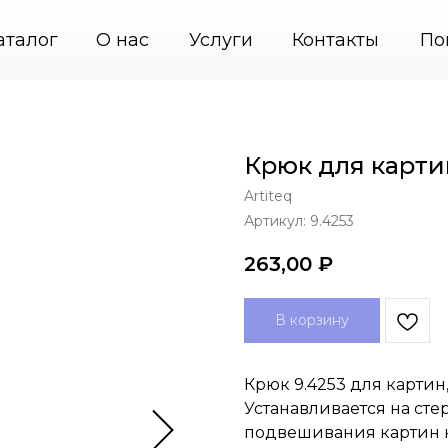
+7 (495) 664-31-46
PodvesGarant — подвесные си
аталог
О нас
Услуги
Контакты
По
Крюк для карти
Artiteq
Артикул:
9.4253
263,00
₽
В корзину
Крюк 9.4253 для картин
Устанавливается на сте
подвешивания картин н