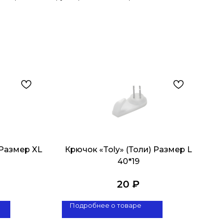
 Размер XL
Крючок «Toly» (Толи) Размер L
40*19
20
₽
Подробнее о товаре