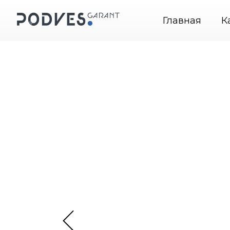
vesGarant — подвесные системы крепления картин
Главная
К