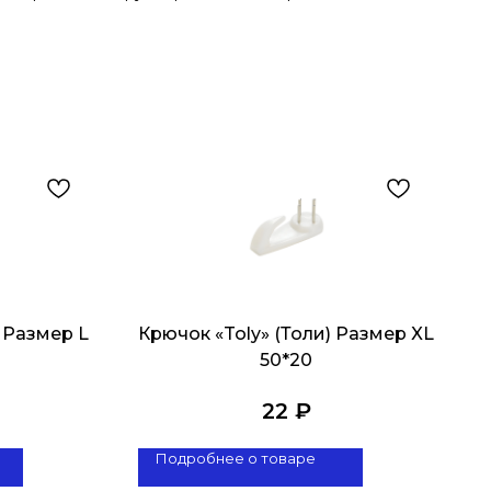
) Размер L
Крючок «Toly» (Толи) Размер XL
50*20
22
₽
Подробнее о товаре