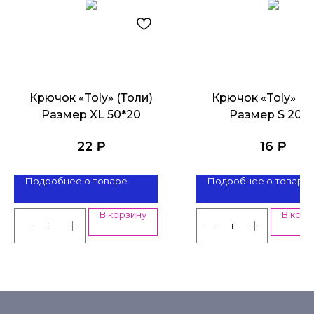
Крючок «Toly» (Толи)
Крючок «Toly» (Т
Размер XL 50*20
Размер S 20*1
22
₽
16
₽
Подробнее о товаре
Подробнее о товаре
В корзину
В корз